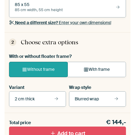
85 x 55
85 cm width, 55 cm height
Need a different size?
Enter your own dimensions!
Choose extra options
2
With or without floater frame?
Without frame
With frame
Variant
Wrap style
2 cm thick
Blurred wrap
View our frames
€
144,-
Total price
With black floater frame
With white floater frame
Add to cart