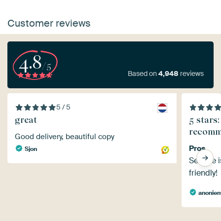
Customer reviews
4.8
/5
Based on
4,948
reviews
5 / 5
great
5 stars:
recomm
Good delivery, beautiful copy
Pros
Sjon
Service i
friendly!
anonie