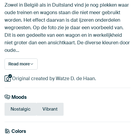
Zowel in België als in Duitsland vind je nog plekken waar
oude treinen en wagons staan die niet meer gebruikt
worden. Het effect daarvan is dat ijzeren onderdelen
wegroesten. Op de foto zie je daar een voorbeeld van.
Dit is een gedeelte van een wagon en in werkelijkheid
niet groter dan een ansichtkaart. De diverse kleuren door
oude…
Read more
Original created by Watze D. de Haan.
Moods
Nostalgic
Vibrant
Emerald
Colors
Terracotta
Beige
Blue
Burgundy
Brown
green
Bronze
Mauve
Olive Green
Grey