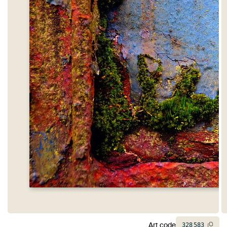
Art code
328
583