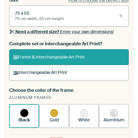
Size
How to choose the perfect size
75 x 55
75 cm width, 55 cm height
Need a different size?
Enter your own dimensions!
Complete set or interchangeable Art Print?
Frame & interchangeable Art Print
Interchangeable Art Print
Choose the color of the frame
A changeable Art Print is stretched into your
ALUMINUM FRAMES
existing ArtFrame™
See how it works.
Black
Gold
White
Aluminium