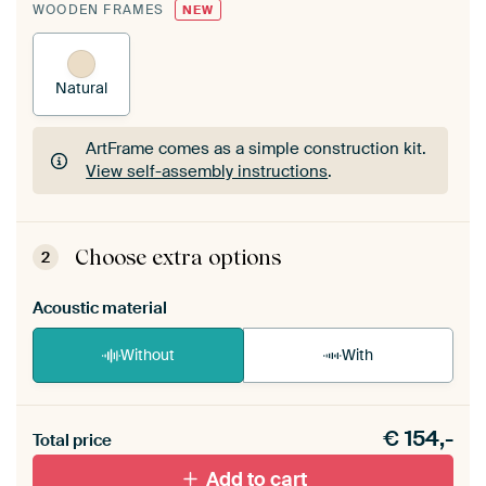
WOODEN FRAMES
NEW
Natural
ArtFrame comes as a simple construction kit.
View self-assembly instructions
.
ArtFrame comes as a simple construction kit.
View self-assembly instructions
.
Choose extra options
2
Acoustic material
Without
With
Heb je een akoestiek probleem? Voeg akoestisch
€
154,-
materiaal toe aan je ArtFrame set.
Total price
Add to cart