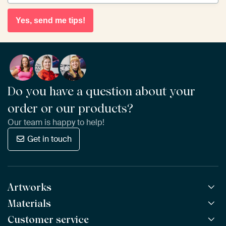
Yes, send me tips!
Do you have a question about your
order or our products?
Our team is happy to help!
Get in touch
Artworks
Materials
All Works
All Collections
Customer service
ArtFrame™
POPULAR