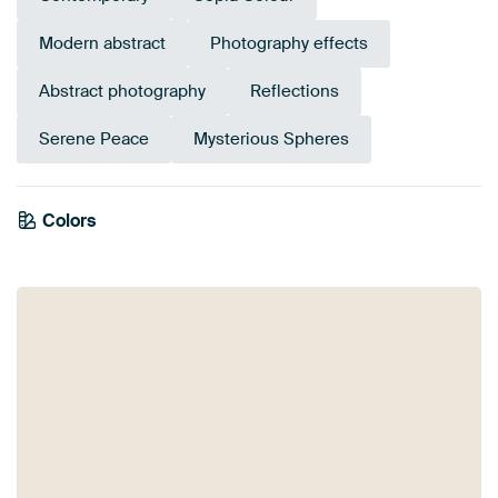
Modern abstract
Photography effects
Abstract photography
Reflections
Serene Peace
Mysterious Spheres
Colors
Brown
Gold
Yellow
Bronze