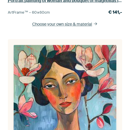
Portrait painting of woman and bouquet of magnolias in vase
€
141,-
ArtFrame™ –
60×60
cm
Choose your own size
& material