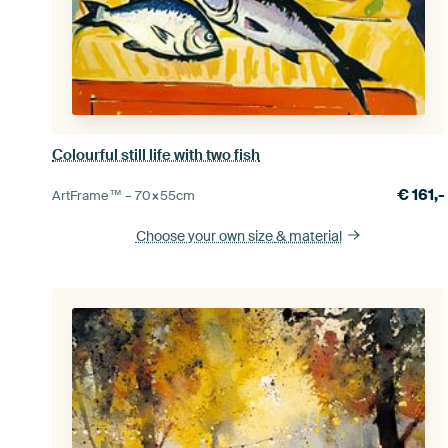
Colourful still life with two fish
€
161,-
ArtFrame™ –
70×55
cm
Choose your own size
& material