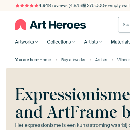
4,948
reviews
(4.8/5)
375,000+ empty walls
Searc
Artworks
Collections
Artists
Material
You are here:
Home
Buy artworks
Artists
Vlinder
Expressionisme 
and ArtFrame b
Het expressionisme is een kunststroming waarbij d