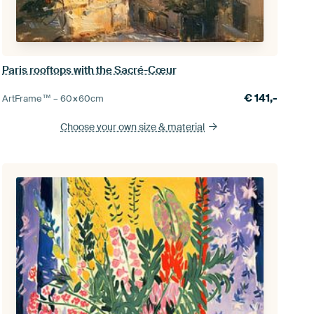
Paris rooftops with the Sacré-Cœur
€
141,-
ArtFrame™ –
60×60
cm
Choose your own size
& material