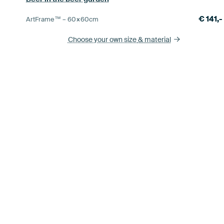
€
141,-
ArtFrame™ –
60×60
cm
Choose your own size
& material