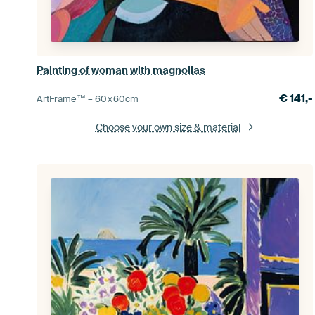
Painting of woman with magnolias
€
141,-
ArtFrame™ –
60×60
cm
Choose your own size
& material