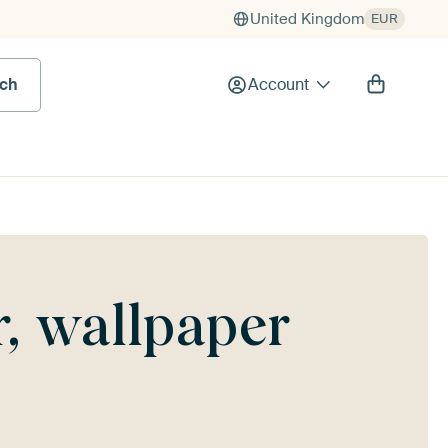
United Kingdom
EUR
rch
Account
, wallpaper