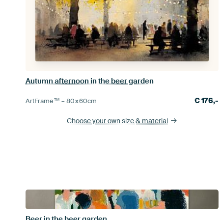
Autumn afternoon in the beer garden
€
176,-
ArtFrame™ –
80×60
cm
Choose your own size
& material
Beer in the beer garden