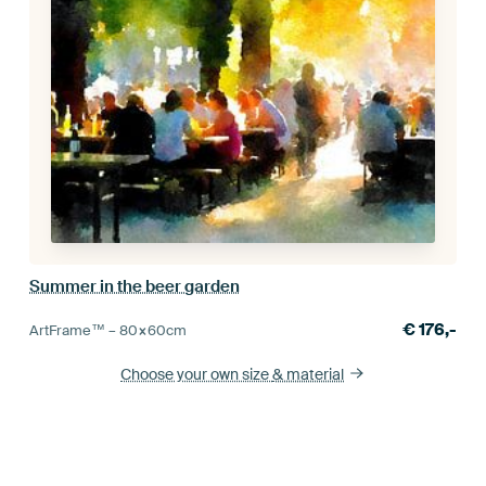
Summer in the beer garden
€
176,-
ArtFrame™ –
80×60
cm
Choose your own size
& material