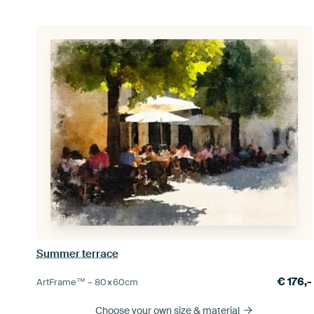
Summer terrace
€
176,-
ArtFrame™ –
80×60
cm
Choose your own size
& material