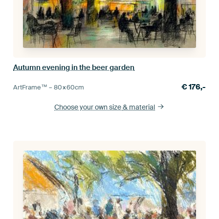
Autumn evening in the beer garden
€
176,-
ArtFrame™ –
80×60
cm
Choose your own size
& material