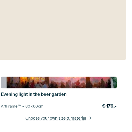
Evening light in the beer garden
€
176,-
ArtFrame™ –
80×60
cm
Choose your own size
& material