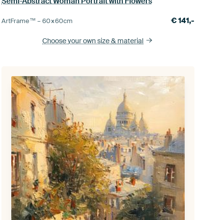
Semi-Abstract Woman Portrait with Flowers
€
141,-
ArtFrame™ –
60×60
cm
Choose your own size
& material