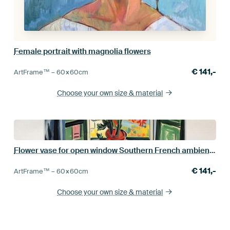
Female portrait with magnolia flowers
€
141,-
ArtFrame™ –
60×60
cm
Choose your own size
& material
Flower vase for open window Southern French ambience
€
141,-
ArtFrame™ –
60×60
cm
Choose your own size
& material