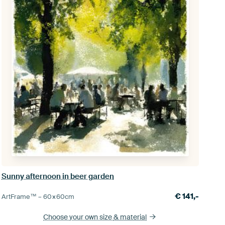
Sunny afternoon in beer garden
€
141,-
ArtFrame™ –
60×60
cm
Choose your own size
& material