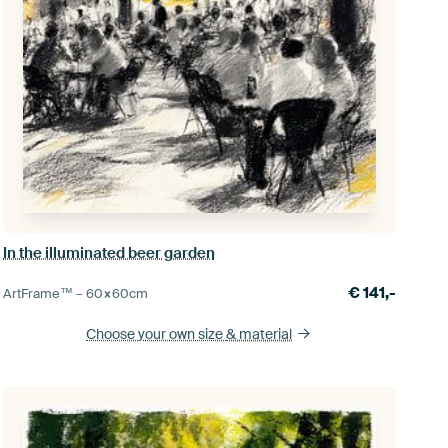
In the illuminated beer garden
€
141,-
ArtFrame™ –
60×60
cm
Choose your own size
& material