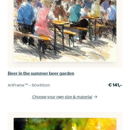
Beer in the summer beer garden
€
141,-
ArtFrame™ –
60×60
cm
Choose your own size
& material